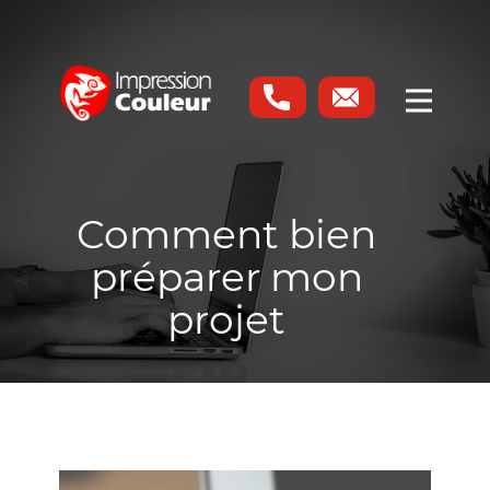
Produits
Services
Réalisations
Matériaux
Comment bien
À Propos
préparer mon
Emploi
projet
Contact