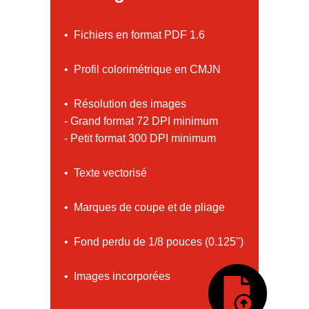
• Fichiers en format PDF 1.6
• Profil colorimétrique en CMJN
• Résolution des images
- Grand format 72 DPI minimum
- Petit format 300 DPI minimum
• Texte vectorisé
• Marques de coupe et de pliage
• Fond perdu de 1/8 pouces (0.125'')
• Images incorporées